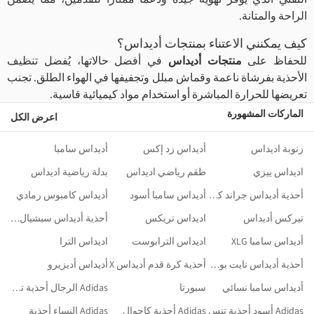
الراحة والمتانة.
كيف يمكنني الاعتناء بمنتجات أديداس؟
للحفاظ على
منتجات أديداس
في أفضل حالاتها، يُفضل تنظيف
الأحذية بفرشاة ناعمة وقماش مبلل وتجفيفها في الهواء الطلق. تجنب
تعريضها للحرارة المباشرة أو استخدام مواد كيميائية قاسية.
الماركات المشهورة
اعرض الكل
زنوبة اديداس
أديداس زد إكس
أديداس سامبا
اديداس ييزي
طقم رياضي اديداس
بدلة رياضية اديداس
أحذية أديداس جراند كورت 2.0
أديداس سامبا أسود
أديداس كامبوس رمادي
تيركس أديداس
اديداس تريكس
أحذية أديداس سبشيال سوداء
أديداس سامبا XLG
اديداس الترابوست
اديداس الترا
أحذية أديداس نايت بول سوداء
أحذية كرة قدم أديداس X
أديداس أديزيرو
أديداس سامبا نسائي
سبورتا
Adidas الرجال أحذية تنس
Adidas أسود أحذية تنس
Adidas أحذية كاجوال
Adidas النساء أحذية