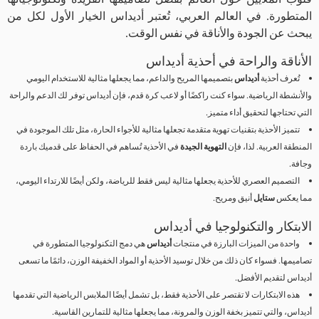
المتطورة. في العالم العربي، تُعتبر أديداس الخيار الأول لكل من
يبحث عن الجودة والأناقة في نفس الوقت.
الأناقة والراحة في أحذية أديداس
تُعرف أحذية
أديداس
بتصميمها المريح والداعم، مما يجعلها مثالية للاستخدام اليومي
والأنشطة الرياضية. سواء كنت راكضًا أو لاعب كرة قدم، فإن أديداس توفر لك الدعم والراحة
التي تحتاجها لتحقيق أداء متميز.
تتميز الأحذية بتقنيات تهوية متقدمة تجعلها مثالية للأجواء الحارة، مثل تلك الموجودة في
المنطقة العربية. لذا، فإن
التهوية الجيدة
في الأحذية تُساهم في الحفاظ على قدميك باردة
وجافة.
التصميم العصري للأحذية يجعلها مثالية ليس فقط للرياضة، ولكن أيضًا للارتداء اليومي،
مما يعكس
ستايل
أنيق ومريح.
الابتكار والتكنولوجيا في أديداس
واحدة من الميزات البارزة في منتجات
أديداس
هي دمج التكنولوجيا المتطورة في
تصاميمها. فسواء كان ذلك من خلال توسيد الأحذية أو المواد الخفيفة الوزن، دائمًا ما تسعى
أديداس لتقديم الأفضل.
هذه الابتكارات لا تقتصر على الأحذية فقط، بل تشمل أيضًا الملابس الرياضية التي تقدمها
أديداس، والتي تتميز بخفة الوزن والمرونة، مما يجعلها مثالية للتمارين القاسية.