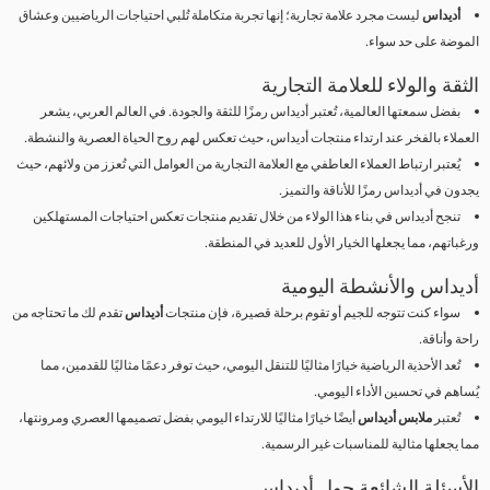
أديداس
ليست مجرد علامة تجارية؛ إنها تجربة متكاملة تُلبي احتياجات الرياضيين وعشاق
الموضة على حد سواء.
الثقة والولاء للعلامة التجارية
بفضل سمعتها العالمية، تُعتبر أديداس رمزًا للثقة والجودة. في العالم العربي، يشعر
العملاء بالفخر عند ارتداء منتجات أديداس، حيث تعكس لهم روح الحياة العصرية والنشطة.
يُعتبر ارتباط العملاء العاطفي مع العلامة التجارية من العوامل التي تُعزز من ولائهم، حيث
يجدون في أديداس رمزًا للأناقة والتميز.
تنجح أديداس في بناء هذا الولاء من خلال تقديم منتجات تعكس احتياجات المستهلكين
ورغباتهم، مما يجعلها الخيار الأول للعديد في المنطقة.
أديداس والأنشطة اليومية
سواء كنت تتوجه للجيم أو تقوم برحلة قصيرة، فإن منتجات
أديداس
تقدم لك ما تحتاجه من
راحة وأناقة.
تُعد الأحذية الرياضية خيارًا مثاليًا للتنقل اليومي، حيث توفر دعمًا مثاليًا للقدمين، مما
يُساهم في تحسين الأداء اليومي.
تُعتبر
ملابس أديداس
أيضًا خيارًا مثاليًا للارتداء اليومي بفضل تصميمها العصري ومرونتها،
مما يجعلها مثالية للمناسبات غير الرسمية.
الأسئلة الشائعة حول أديداس