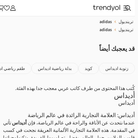
ترينديول
adidas
ترينديول
adidas
قد يعجبك أيضاً
زنوبة اديداس
كويد
بدلة رياضية اديداس
طقم رياضي ادي
كُتب هذا المحتوى من طرف كاتب عربي معجب جدا بهذه الفئة.
أديداس
أديداس
أديداس: العلامة التجارية الرائدة في عالم الرياضة
ندما نتحدث عن الأناقة والراحة في عالم الرياضة، فإن
أديداس
تأتي
في المقدمة. هذه العلامة التجارية الألمانية العريقة نجحت في كسب
قلوب الملايين حول العالم بفضل تصاميمها الفريدة وتكنولوجياتها