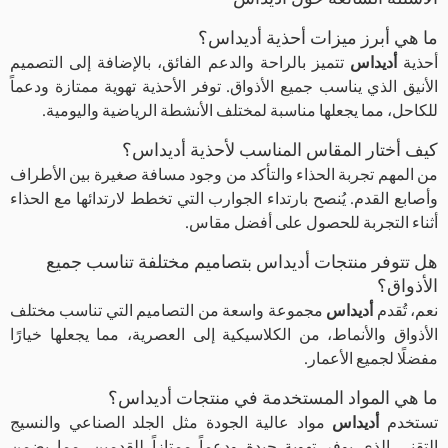
ما هي أبرز ميزات أحذية أديداس؟
أحذية
أديداس
تتميز بالراحة والدعم الفائق، بالإضافة إلى التصميم
الأنيق الذي يناسب جميع الأذواق. توفر الأحذية تهوية ممتازة ودعماً
للكاحل، مما يجعلها مناسبة لمختلف الأنشطة الرياضية واليومية.
كيف أختار المقاس المناسب لأحذية أديداس؟
من المهم تجربة الحذاء والتأكد من وجود مسافة صغيرة بين الأطراف
وأصابع القدم. يُنصح بارتداء الجوارب التي تخطط لارتدائها مع الحذاء
أثناء التجربة للحصول على أفضل مقاس.
هل تتوفر منتجات أديداس بتصاميم مختلفة تناسب جميع
الأذواق؟
عم، تُقدم
أديداس
مجموعة واسعة من التصاميم التي تناسب مختلف
الأذواق والأنماط، من الكلاسيكية إلى العصرية، مما يجعلها خيارًا
مفضلًا لجميع الأعمار.
ما هي المواد المستخدمة في منتجات أديداس؟
تستخدم
أديداس
مواد عالية الجودة مثل الجلد الصناعي والنسيج
التقني الذي يوفر تهوية جيدة ودعماً ممتازاً للقدمين، مما يضمن