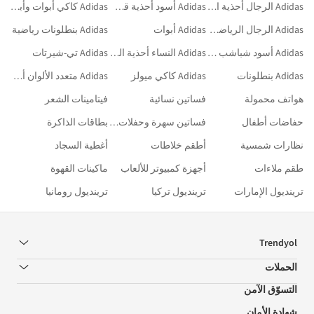
Adidas الرجال أحذية التمرين
Adidas أسود أحذية قصيرة وطويلة للدراجات النارية
Adidas كاكي أبوات وأبوات بطول الركبة
Adidas الرجال الرياضة والأنشطة الخارجية
Adidas أبوات
Adidas بنطلونات رياضية
Adidas أسود شباشب رياضية
Adidas النساء أحذية الجري والتدريب
Adidas تي-شيرتات
Adidas بنطلونات
Adidas كاكي ميولز
Adidas متعدد الألوان أحذية
هواتف محمولة
فساتين نسائية
فيتامينات الشعر
حفاضات أطفال
فساتين سهرة وحفلات تخرج
بطاقات الذاكرة
نظارات شمسية
أطقم خلاطات
أغطية السجاد
طقم ملاءات
أجهزة كمبيوتر للألعاب
ماكينات القهوة
ترينديول الإمارات
ترينديول تركيا
ترينديول رومانيا
Trendyol
الحملات
التسوّق الآمن
شهادة الأمان