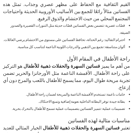
القيم الثقافية مع الحفاظ على مظهر عصري وجذاب. تمثل هذه
الفساتين مثالاً رائعًا للجمع بين الأساليب الأوروبية الحديثة واحتياجات
المجتمع المحلي من حيث الاحتشام والذوق الرفيع.
قصّات عصرية: تتضمن بعض الفساتين قصّات حديثة مثل التنورات القصيرة والصدور
الضيقة.
احترام التقاليد: رغم الحداثة، تحافظ الفساتين على مستوى من الاحتشام يرضي العائلات.
ألوان متناسقة: تجمع بين الذهبي والدرجات اللونية الناعمة لتناسب كل مناسبة.
راحة الأطفال في المقام الأول
من أهم ما يميز
فساتين السهرة والحفلات ذهبية للأطفال
هو التركيز
على راحة الأطفال. الأقمشة الناعمة مثل الأورجانزا والحرير تضمن
تجربة مريحة طوال اليوم، مما يسمح للأطفال باللعب والمرح دون أي
إزعاج.
خامات ناعمة: تستخدم الأقمشة الناعمة والمريحة لضمان راحة الأطفال.
بطانة جيدة: توفر البطانة الداخلية نعومة إضافية وتمنع الاحتكاك.
تصميمات عملية: تتميز الفساتين بتصميمات عملية تسمح للأطفال بالتحرك بحرية.
مناسبات مثالية لهذه الفساتين
تعتبر
فساتين السهرة والحفلات ذهبية للأطفال
الخيار المثالي للعديد