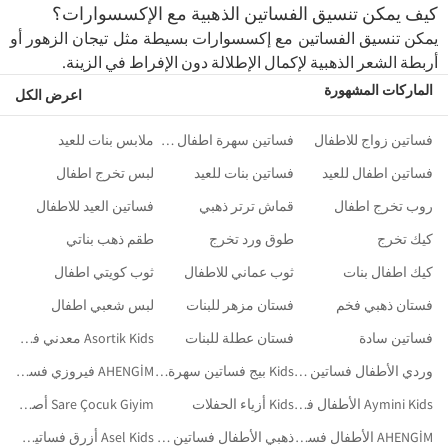
كيف يمكن تنسيق الفساتين الذهبية مع الإكسسوارات؟
يمكن تنسيق الفساتين مع إكسسوارات بسيطة مثل تيجان الزهور أو
أربطة الشعر الذهبية لإكمال الإطلالة دون الإفراط في الزينة.
الماركات المشهورة
اعرض الكل
فساتين زواج للاطفال
فساتين سهرة اطفال سن 12 سنة
ملابس بنات للعيد
فساتين اطفال للعيد
فساتين بنات للعيد
لبس تخرج اطفال
روب تخرج اطفال
قماش ترتر ذهبي
فساتين العيد للاطفال
كيك تخرج
طوق ورد تخرج
طقم ذهب بناتي
كيك اطفال بنات
ثوب عماني للاطفال
ثوب كويتي اطفال
فستان ذهبي فخم
فستان مزهر للبنات
لبس شعبي اطفال
فساتين سادة
فستان عطلة للبنات
Asortik Kids معدني فساتين سهرة وحفلات تخرج
وردي الأطفال فساتين سهرة وحفلات تخرج
Kids بيج فساتين سهرة وحفلات تخرج
AHENGİM فيروزي فساتين سهرة وحفلات تخرج
Aymini Kids الأطفال فساتين سهرة وحفلات تخرج
Kids أزياء الحفلات
Sare Çocuk Giyim أصفر فساتين سهرة وحفلات تخرج
AHENGİM الأطفال فساتين سهرة وحفلات تخرج
ذهبي الأطفال فساتين التخرّج
Asel Kids أزرق فساتين سهرة وحفلات تخرج