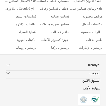
متعدد الألوان الأطفال فساتين تخرج للمحجبات
بنفسجي الأطفال فساتين سهرة للمحجبات
Kids الأطفال فساتين زفاف
Kids رمادي فساتين سهرة وحفلات تخرج
الأطفال فساتين زفاف
Sare Çocuk Giyim وردي فساتين سهرة وحفلات تخرج
هواتف محمولة
فساتين نسائية
فيتامينات الشعر
حفاضات أطفال
فساتين سهرة وحفلات تخرج
بطاقات الذاكرة
نظارات شمسية
أطقم خلاطات
أغطية السجاد
طقم ملاءات
أجهزة كمبيوتر للألعاب
ماكينات القهوة
ترينديول الإمارات
ترينديول تركيا
ترينديول رومانيا
Trendyol
الحملات
التسوّق الآمن
شهادة الأمان