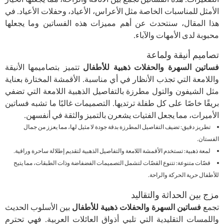
الأمثل للمناسبات الخاصة مثل الأعراس، الأعياد، وحفلات الأعياد. في
هذا المقال، سنتحدث عن أهم مميزات هذه الفساتين وما يجعلها
محبوبة لدى الأمهات والآباء.
تصاميم أنيقة ولماعة
ساتين السهرة والحفلات ذهبية للأطفال
تتميز بتصاميمها الأنيقة
واللامعة التي تجذب الأنظار في أي مناسبة. الأقمشة المختارة بعناية
مثل الشيفون والتول مطرزة بالتفاصيل الذهبية اللامعة التي تضفي
بريقًا خاصًا على كل طفلة ترتديها. التصميمات غالبًا ما تشبه فساتين
الأميرات، مما يجعل الفتيات يشعرن بالتميز والثقة في أنفسهن.
تطريز دقيق: تضيف التفاصيل المطرزة بدقة جودة لا مثيل لها، مما يعزز من جمال
الفستان.
لمعة ذهبية: تستخدم الأقمشة اللامعة والتفاصيل الذهبية لتقديم إطلالة ساحرة وراقية.
قصّات متنوعة: تتنوع القصّات لتشمل التصميمات الفضفاضة وذات الطبقات، مما يتيح
للأطفال حرية الحركة والراحة.
مزج بين الحداثة والتقاليد
تجمع
فساتين السهرة والحفلات ذهبية للأطفال
بين الأسلوب الحديث
واللمسات التقليدية التي تلبي أذواق العائلات العربية. فهي تحترم