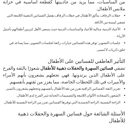
من المناسبات، مما يزيد من جاذبيتها كقطعة أساسية في خزانة
ملابس الأطفال.
حفلات الزفاف: يتألق الأطفال في حفلات الزفاف بفضل الفساتين الذهبية اللامعة التي
تضفي لمسة من الأناقة.
الأعياد الدينية: مثالية للأعياد والمناسبات الدينية حيث يسعى الأهل لتزيين أطفالهم بأجمل
الأزياء.
جلسات التصوير: توفر هذه الفساتين خيارات رائعة لجلسات التصوير، مما يساعد في
خلق ذكريات لا تُنسى.
التأثير العاطفي للفساتين على الأطفال
تضفي
فساتين السهرة والحفلات ذهبية للأطفال
شعورًا بالثقة والفرح
على الأطفال الذين يرتدونها. فهي تجعلهم يشعرون بأنهم الأمراء
والأميرات في تلك اللحظات الخاصة، مما يعزز من ثقتهم بأنفسهم.
تعزيز الثقة: الفساتين الراقية تعزز من ثقة الأطفال بأنفسهم وتجعلهم يشعرون بالتميز.
الشعور بالسعادة: الألوان اللامعة والتصميمات الجذابة تثير الفرح لدى الأطفال.
الراحة النفسية: الراحة الجسدية التي توفرها الفساتين تعزز من الراحة النفسية للأطفال.
الأسئلة الشائعة حول فساتين السهرة والحفلات ذهبية
للأطفال